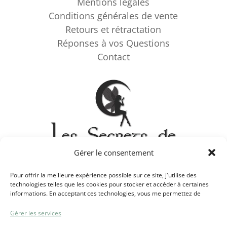
Mentions légales
Conditions générales de vente
Retours et rétractation
Réponses à vos Questions
Contact
Gérer le consentement
Pour offrir la meilleure expérience possible sur ce site, j'utilise des
technologies telles que les cookies pour stocker et accéder à certaines
Panier
Commander
Mon compte
informations. En acceptant ces technologies, vous me permettez de
traiter des données telles que le comportement de navigation et les
préférences de l'utilisateur, afin d'améliorer la qualité des services
Gérer les services
Gardons le contact sur les réseaux sociaux !
proposés, notamment en ce qui concerne la gestion des commandes et