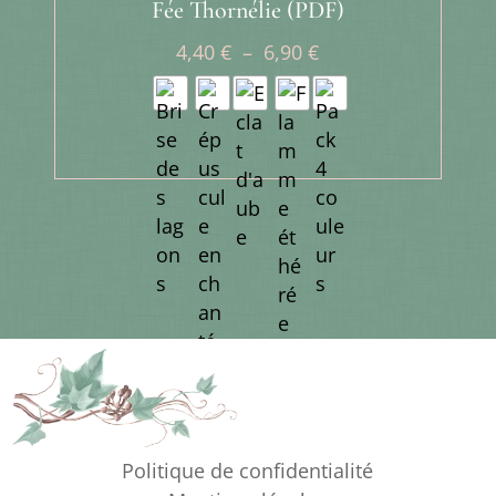
Fée Thornélie (PDF)
Plage
4,40
€
–
6,90
€
de
prix :
4,40 €
à
6,90 €
Politique de confidentialité