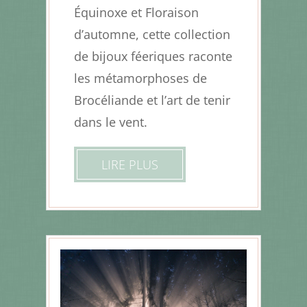
Équinoxe et Floraison
d’automne, cette collection
de bijoux féeriques raconte
les métamorphoses de
Brocéliande et l’art de tenir
dans le vent.
LIRE PLUS