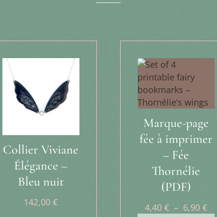
Marque-page
fée à imprimer
Collier Viviane
– Fée
Élégance –
Thornélie
Bleu nuit
(PDF)
142,00
€
Pl
4,40
€
–
6,90
€