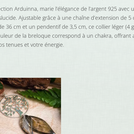
chakra
llection Arduinna, marie l’élégance de l’argent 925 avec
nslucide. Ajustable grâce à une chaîne d’extension de 5 
et
 36 cm et un pendentif de 3,5 cm, ce collier léger (4 g
aile
couleur de la breloque correspond à un chakra, offrant
de
os tenues et votre énergie.
fée
de
couleur