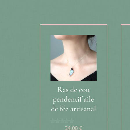
Produits similaires
Ras de cou
pendentif aile
de fée artisanal
34,00
€
Note