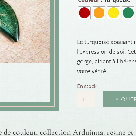
Le turquoise apaisant 
l’expression de soi. Ce
gorge, aidant à libérer 
votre vérité.
En stock
quantité
AJOUT
de
Ras
de
e de couleur, collection Arduinna, résine et
cou