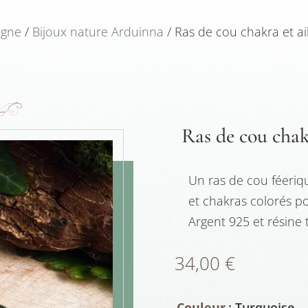
igne
/
Bijoux nature Arduinna
/ Ras de cou chakra et ai
Ras de cou chakr
Un ras de cou féerique
et chakras colorés po
Argent 925 et résine 
34,00
€
Couleur
: Turquoise