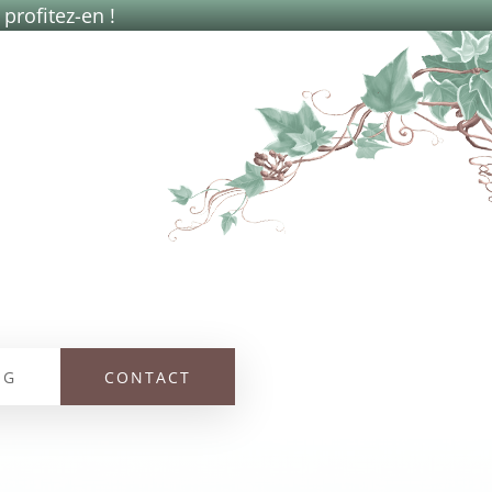
 profitez-en !
OG
CONTACT