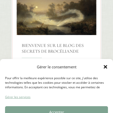
BIENVENUE SUR LE BLOG DES
SECRETS DE BROCÉLIANDE
Bienvenue dans l’univers des
Gérer le consentement
Secrets de Brocéliande Les Secrets
de Brocéliande, ce n'est pas une
Pour offrir la meilleure expérience possible sur ce site, j'utilise des
technologies telles que les cookies pour stocker et accéder à certaines
simple boutique de bijoux. Depuis
informations. En acceptant ces technologies, vous me permettez de
2012, j’y façonne un monde où
traiter des données telles que le comportement de navigation et les
chaque création est liée à une
préférences de l'utilisateur, afin d'améliorer la qualité des services
Gérer les services
proposés, notamment en ce qui concerne la gestion des commandes et
histoire, une légende, un fragment
l'affichage des produits. Refuser ou retirer ce consentement peut
de magie inspiré des contes
affecter certaines fonctionnalités de la boutique et l'accès à des contenus
Accepter