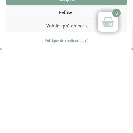
arthuriens....
personnalisés.
Refuser
0
LIRE PLUS
Voir les préférences
Politique de confidentialité
AU FIL DES SAISONS
HISTOIRES DE FÉES
LÉGENDES DE BROCÉLIANDE
LES COLLECTIONS PRESTIGE