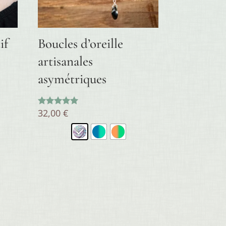
if
Boucles d’oreille
artisanales
asymétriques
32,00
€
Note
5.00
sur 5