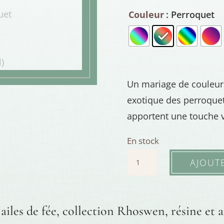
Couleur
: Perroquet
Un mariage de couleurs
exotique des perroquet
apportent une touche v
En stock
quantité
AJOUT
de
Boucles
artisanales
ailes de fée, collection Rhoswen, résine et 
longues