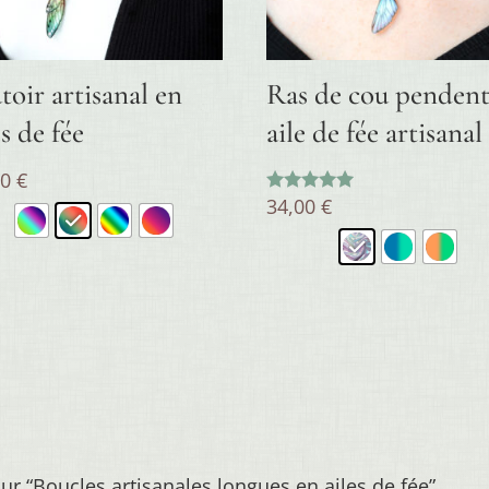
toir artisanal en
Ras de cou pendent
es de fée
aile de fée artisanal
00
€
34,00
€
Note
5.00
sur 5
sur “Boucles artisanales longues en ailes de fée”