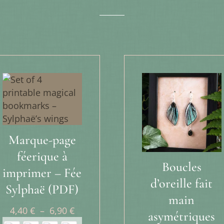
Marque-page
féerique à
Boucles
imprimer – Fée
d’oreille fait
Sylphaë (PDF)
main
Plage
4,40
€
–
6,90
€
asymétriques
de