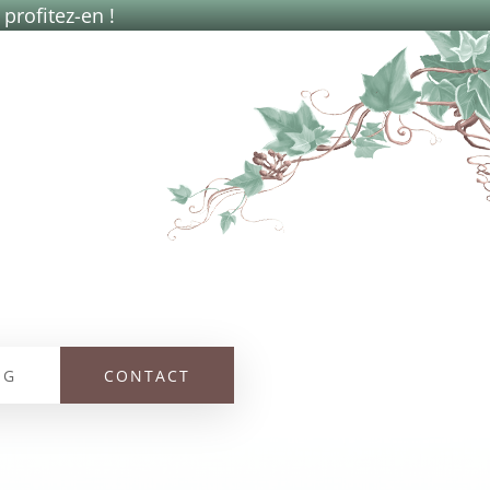
 profitez-en !
OG
CONTACT