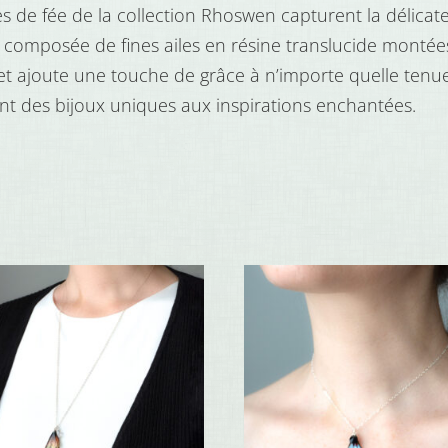
es de fée de la collection Rhoswen capturent la délicat
en
composée de fines ailes en résine translucide montées
ailes
et ajoute une touche de grâce à n’importe quelle tenue
de
ent des bijoux uniques aux inspirations enchantées.
fée