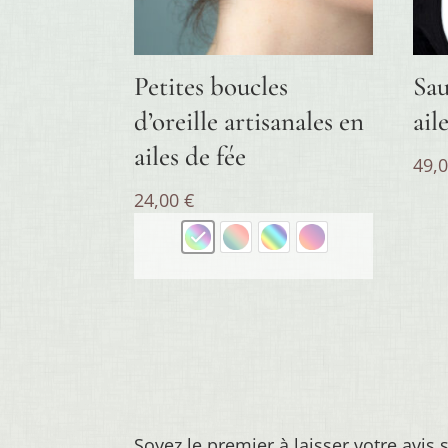
Petites boucles
Sau
d’oreille artisanales en
ail
ailes de fée
49,
24,00
€
Soyez le premier à laisser votre avis 