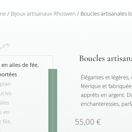
gne
/
Bijoux artisanaux Rhoswen
/ Boucles artisanales l
Boucles artisana
Élégantes et légères
féerique et fabriquée
apprêts en argent. D
enchanteresses, parf
55,00
€